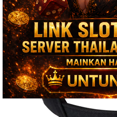
Skip to the beginning of the images gallery
UNTUNGHOKI
UNTUNGHOKI : Platform
Tempat Bermain Link Situs
Paling Aman & Hoki Setiap
hari
UNTUNGHOKI LINK
|
2514-H1N03621452
Rp. 20.000