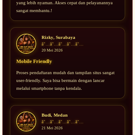
yang lebih nyaman. Akses cepat dan pelayanannya
sangat membantu.!
Rizky, Surabaya
â˜…â˜…â˜…â˜…â˜…
20 Mei 2026
Mobile Friendly
Proses pendaftaran mudah dan tampilan situs sangat
user-friendly. Saya bisa bermain dengan lancar
melalui smartphone tanpa kendala.
Budi, Medan
â˜…â˜…â˜…â˜…â˜…
21 Mei 2026