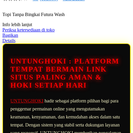
4.9
dari
5
Topi Tanpa Bingkai Futura Wash
bintang,
nilai
Info lebih lanjut
rating
rata-
Periksa ketersediaan di toko
rata.
Bagikan
Read
Details
13
Reviews.
Tautan
halaman
UNTUNGHOKI : PLATFORM
yang
sama.
TEMPAT BERMAIN LINK
SITUS PALING AMAN &
HOKI SETIAP HARI
UNTUNGHOKI
hadir sebagai platform pilihan bagi para
penggemar permainan online yang mengutamakan
keamanan, kenyamanan, dan kemudahan akses dalam satu
tempat. Dengan sistem yang stabil serta dukungan layanan
yang responsif, UNTUNGHOKI memberikan pengalaman