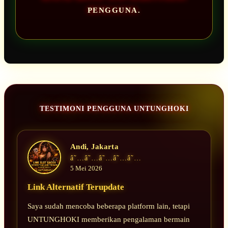
PENGGUNA.
TESTIMONI PENGGUNA UNTUNGHOKI
Andi, Jakarta
â˜…â˜…â˜…â˜…â˜…
5 Mei 2026
Link Alternatif Terupdate
Saya sudah mencoba beberapa platform lain, tetapi
UNTUNGHOKI memberikan pengalaman bermain