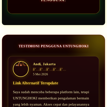
PENGGUNA.
TESTIMONI PENGGUNA UNTUNGHOKI
Andi, Jakarta
â˜…â˜…â˜…â˜…â˜…
5 Mei 2026
Link Alternatif Terupdate
Saya sudah mencoba beberapa platform lain, tetapi
UNTUNGHOKI memberikan pengalaman bermain
yang lebih nyaman. Akses cepat dan pelayanannya