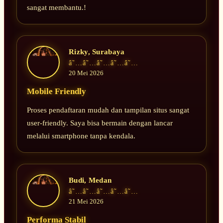
sangat membantu.!
Rizky, Surabaya
â˜…â˜…â˜…â˜…â˜…
20 Mei 2026
Mobile Friendly
Proses pendaftaran mudah dan tampilan situs sangat
user-friendly. Saya bisa bermain dengan lancar
melalui smartphone tanpa kendala.
Budi, Medan
â˜…â˜…â˜…â˜…â˜…
21 Mei 2026
Performa Stabil