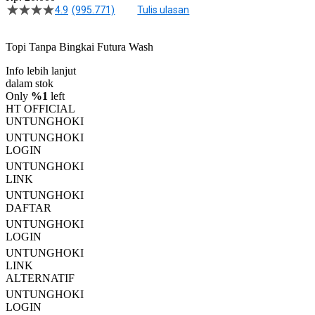
4.9
(995.771)
Tulis ulasan
4.5
dari
5
Topi Tanpa Bingkai Futura Wash
bintang,
nilai
Info lebih lanjut
rating
rata-
dalam stok
rata.
Only
%1
left
Read
HT OFFICIAL
13
UNTUNGHOKI
Reviews.
UNTUNGHOKI
Tautan
halaman
LOGIN
yang
UNTUNGHOKI
sama.
LINK
UNTUNGHOKI
DAFTAR
UNTUNGHOKI
LOGIN
UNTUNGHOKI
LINK
ALTERNATIF
UNTUNGHOKI
LOGIN