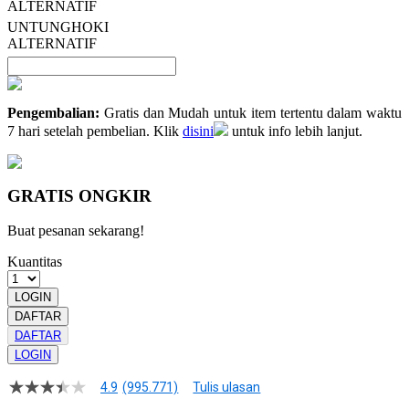
ALTERNATIF
UNTUNGHOKI
ALTERNATIF
Pengembalian:
Gratis dan Mudah untuk item tertentu dalam waktu
7 hari setelah pembelian. Klik
disini
untuk info lebih lanjut.
GRATIS ONGKIR
Buat pesanan sekarang!
Kuantitas
LOGIN
DAFTAR
DAFTAR
LOGIN
4.9
(995.771)
Tulis ulasan
4.9
dari