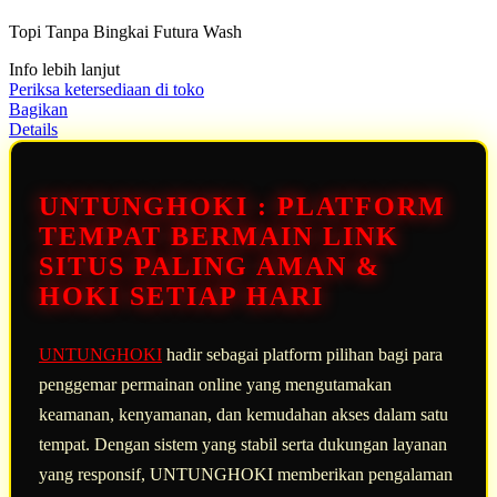
5
Topi Tanpa Bingkai Futura Wash
bintang,
nilai
Info lebih lanjut
rating
rata-
Periksa ketersediaan di toko
rata.
Bagikan
Read
Details
13
Reviews.
Tautan
halaman
UNTUNGHOKI : PLATFORM
yang
sama.
TEMPAT BERMAIN LINK
SITUS PALING AMAN &
HOKI SETIAP HARI
UNTUNGHOKI
hadir sebagai platform pilihan bagi para
penggemar permainan online yang mengutamakan
keamanan, kenyamanan, dan kemudahan akses dalam satu
tempat. Dengan sistem yang stabil serta dukungan layanan
yang responsif, UNTUNGHOKI memberikan pengalaman