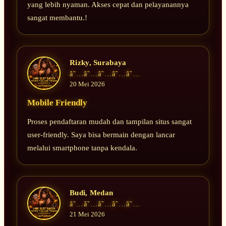
yang lebih nyaman. Akses cepat dan pelayanannya
sangat membantu.!
Rizky, Surabaya
â˜…â˜…â˜…â˜…â˜…
20 Mei 2026
Mobile Friendly
Proses pendaftaran mudah dan tampilan situs sangat
user-friendly. Saya bisa bermain dengan lancar
melalui smartphone tanpa kendala.
Budi, Medan
â˜…â˜…â˜…â˜…â˜…
21 Mei 2026