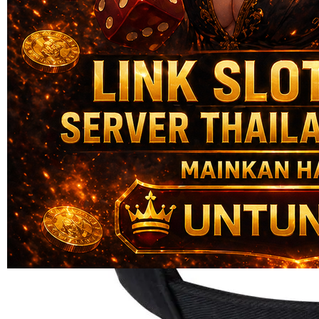
Skip to the beginning of the images gallery
UNTUNGHOKI
UNTUNGHOKI : Platform
Tempat Bermain Link Situs
Paling Aman & Hoki Setiap
hari
UNTUNGHOKI LINK
|
2514-H1N03621452
Rp. 20.000