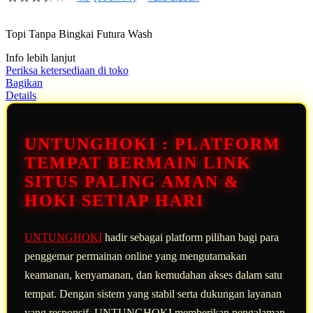
4.9
dari
5
Topi Tanpa Bingkai Futura Wash
bintang,
nilai
Info lebih lanjut
rating
rata-
Periksa ketersediaan di toko
rata.
Bagikan
Read
Details
13
Reviews.
Tautan
halaman
UNTUNGHOKI : PLATFORM
yang
sama.
TEMPAT BERMAIN LINK
SITUS PALING AMAN &
HOKI SETIAP HARI
UNTUNGHOKI
hadir sebagai platform pilihan bagi para
penggemar permainan online yang mengutamakan
keamanan, kenyamanan, dan kemudahan akses dalam satu
tempat. Dengan sistem yang stabil serta dukungan layanan
yang responsif, UNTUNGHOKI memberikan pengalaman