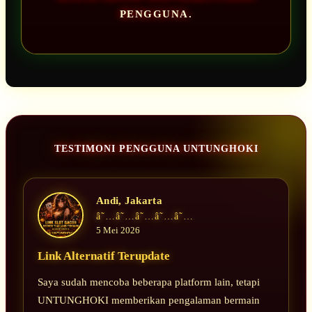
PENGGUNA.
TESTIMONI PENGGUNA UNTUNGHOKI
Andi, Jakarta
â˜…â˜…â˜…â˜…â˜…
5 Mei 2026
Link Alternatif Terupdate
Saya sudah mencoba beberapa platform lain, tetapi
UNTUNGHOKI memberikan pengalaman bermain