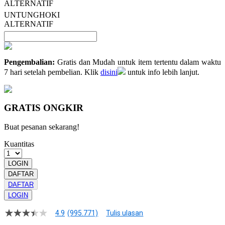
ALTERNATIF
UNTUNGHOKI
ALTERNATIF
Pengembalian:
Gratis dan Mudah untuk item tertentu dalam waktu
7 hari setelah pembelian. Klik
disini
untuk info lebih lanjut.
GRATIS ONGKIR
Buat pesanan sekarang!
Kuantitas
LOGIN
DAFTAR
DAFTAR
LOGIN
4.9
(995.771)
Tulis ulasan
4.9
dari