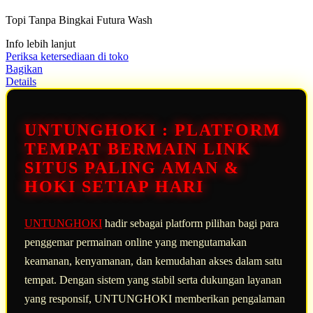
5
Topi Tanpa Bingkai Futura Wash
bintang,
nilai
Info lebih lanjut
rating
rata-
Periksa ketersediaan di toko
rata.
Bagikan
Read
Details
13
Reviews.
Tautan
halaman
UNTUNGHOKI : PLATFORM
yang
sama.
TEMPAT BERMAIN LINK
SITUS PALING AMAN &
HOKI SETIAP HARI
UNTUNGHOKI
hadir sebagai platform pilihan bagi para
penggemar permainan online yang mengutamakan
keamanan, kenyamanan, dan kemudahan akses dalam satu
tempat. Dengan sistem yang stabil serta dukungan layanan
yang responsif, UNTUNGHOKI memberikan pengalaman