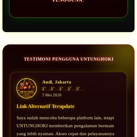
PENGGUNA.
TESTIMONI PENGGUNA UNTUNGHOKI
Andi, Jakarta
â˜…â˜…â˜…â˜…â˜…
5 Mei 2026
Link Alternatif Terupdate
Saya sudah mencoba beberapa platform lain, tetapi
UNTUNGHOKI memberikan pengalaman bermain
yang lebih nyaman. Akses cepat dan pelayanannya