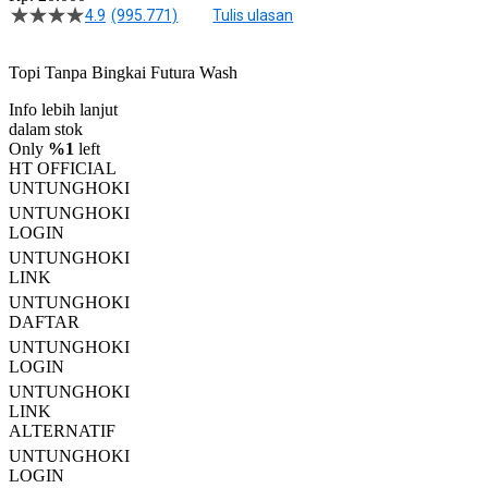
4.9
(995.771)
Tulis ulasan
4.5
dari
5
Topi Tanpa Bingkai Futura Wash
bintang,
nilai
Info lebih lanjut
rating
rata-
dalam stok
rata.
Only
%1
left
Read
HT OFFICIAL
13
UNTUNGHOKI
Reviews.
UNTUNGHOKI
Tautan
halaman
LOGIN
yang
UNTUNGHOKI
sama.
LINK
UNTUNGHOKI
DAFTAR
UNTUNGHOKI
LOGIN
UNTUNGHOKI
LINK
ALTERNATIF
UNTUNGHOKI
LOGIN