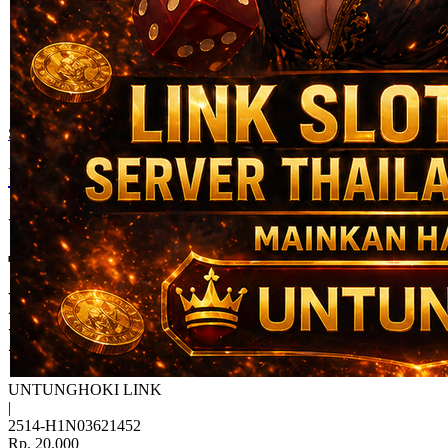
Skip to the beginning of the images gallery
UNTUNGHOKI
UNTUNGHOKI : Platform
Tempat Bermain Link Situs
Paling Aman & Hoki Setiap
hari
UNTUNGHOKI LINK
|
2514-H1N03621452
Rp. 20.000