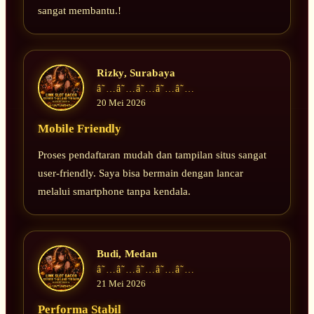
sangat membantu.!
Rizky, Surabaya
â˜…â˜…â˜…â˜…â˜…
20 Mei 2026
Mobile Friendly
Proses pendaftaran mudah dan tampilan situs sangat
user-friendly. Saya bisa bermain dengan lancar
melalui smartphone tanpa kendala.
Budi, Medan
â˜…â˜…â˜…â˜…â˜…
21 Mei 2026
Performa Stabil