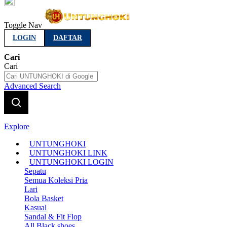
Indonesia
Toggle Nav
LOGIN
DAFTAR
Cari
Cari
Advanced Search
Explore
UNTUNGHOKI
UNTUNGHOKI LINK
UNTUNGHOKI LOGIN
Sepatu
Semua Koleksi Pria
Lari
Bola Basket
Kasual
Sandal & Fit Flop
All Black shoes