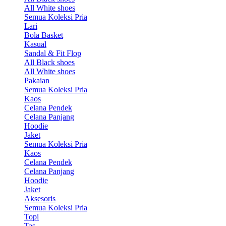
All White shoes
Semua Koleksi Pria
Lari
Bola Basket
Kasual
Sandal & Fit Flop
All Black shoes
All White shoes
Pakaian
Semua Koleksi Pria
Kaos
Celana Pendek
Celana Panjang
Hoodie
Jaket
Semua Koleksi Pria
Kaos
Celana Pendek
Celana Panjang
Hoodie
Jaket
Aksesoris
Semua Koleksi Pria
Topi
Tas