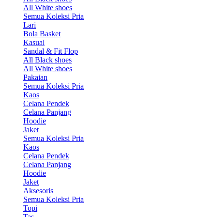
All White shoes
Semua Koleksi Pria
Lari
Bola Basket
Kasual
Sandal & Fit Flop
All Black shoes
All White shoes
Pakaian
Semua Koleksi Pria
Kaos
Celana Pendek
Celana Panjang
Hoodie
Jaket
Semua Koleksi Pria
Kaos
Celana Pendek
Celana Panjang
Hoodie
Jaket
Aksesoris
Semua Koleksi Pria
Topi
Tas