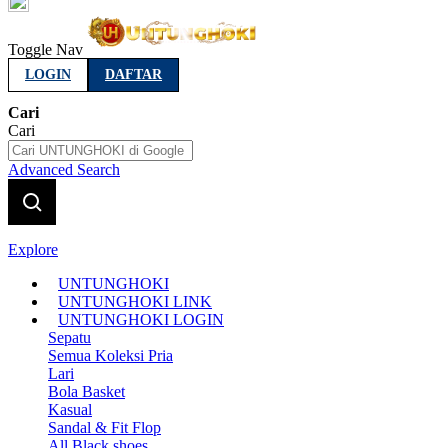
Indonesia
Toggle Nav
LOGIN
DAFTAR
Cari
Cari
Advanced Search
Explore
UNTUNGHOKI
UNTUNGHOKI LINK
UNTUNGHOKI LOGIN
Sepatu
Semua Koleksi Pria
Lari
Bola Basket
Kasual
Sandal & Fit Flop
All Black shoes